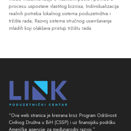
procesu uspostave vlastitog biznisa; Individualizacija
realnih potreba lokalnog sistema poduzetništva i
tržišta rada; Razvoj sistema stručnog usavršavanja
mladih koji olakšava pristup tržištu rada.
“Ova web stranica je kreirana kroz Program Održivosti
Civilnog Društva u BiH (CSSP) i uz finansijsku podršku
Američke agencije za međunarodni razvoj.”