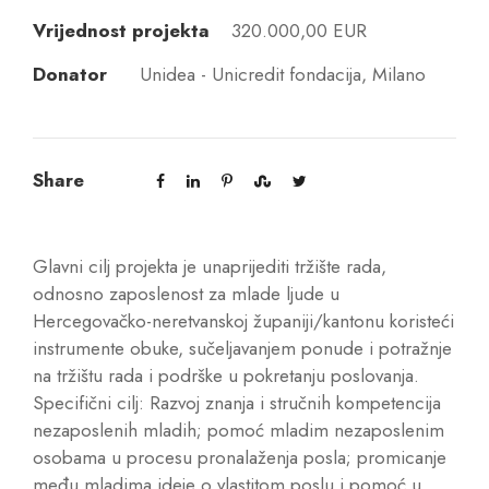
Vrijednost projekta
320.000,00 EUR
Donator
Unidea - Unicredit fondacija, Milano
Share
Glavni cilj projekta je unaprijediti tržište rada,
odnosno zaposlenost za mlade ljude u
Hercegovačko-neretvanskoj županiji/kantonu koristeći
instrumente obuke, sučeljavanjem ponude i potražnje
na tržištu rada i podrške u pokretanju poslovanja.
Specifični cilj: Razvoj znanja i stručnih kompetencija
nezaposlenih mladih; pomoć mladim nezaposlenim
osobama u procesu pronalaženja posla; promicanje
među mladima ideje o vlastitom poslu i pomoć u