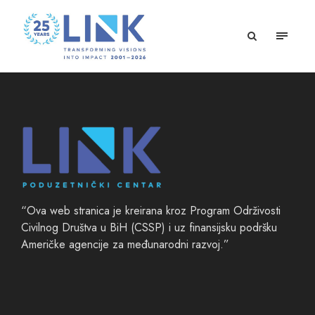
“Ova web stranica je kreirana kroz Program Održivosti
Civilnog Društva u BiH (CSSP) i uz finansijsku podršku
Američke agencije za međunarodni razvoj.”