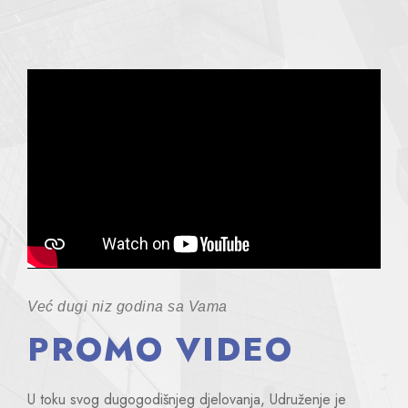
Već dugi niz godina sa Vama
PROMO VIDEO
U toku svog dugogodišnjeg djelovanja, Udruženje je