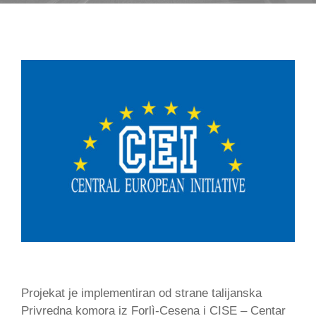
Projekat je implementiran od strane talijanska
Privredna komora iz Forlì-Cesena i CISE – Centar