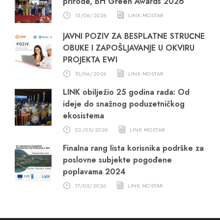
prirode, BH Green Awards 2026
15/06/2026
LINK MOSTAR
JAVNI POZIV ZA BESPLATNE STRUČNE
OBUKE I ZAPOŠLJAVANJE U OKVIRU
PROJEKTA EWI
10/06/2026
LINK MOSTAR
LINK obilježio 25 godina rada: Od
ideje do snažnog poduzetničkog
ekosistema
22/05/2026
LINK MOSTAR
Finalna rang lista korisnika podrške za
poslovne subjekte pogođene
poplavama 2024
17/05/2026
LINK MOSTAR