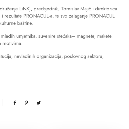
ruženje LiNK), predsjednik, Tomislav Majić i direktorica
osti i rezultate PRONACUL-a, te svo zalaganje PRONACUL
kulturne baštine.
jela mladih umjetnika, suvenire stećaka– magnete, makete.
 motivima.
itucija, nevladinih organizacija, poslovnog sektora,