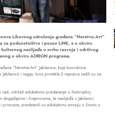
lanova Likovnog udruženja građana “Neretva-Art”
a za poduzetništvo i posao LiNK, a u okviru
ulturnog naslijeđa u svrhu razvoja i održivog
iranog u okviru ADRION programa.
đana “Neretva-Art” Jablanica, koje koordinira
 Jablanice i regije, kroz protekla 2 mjeseca radili su na
i rad, održali edukativno predavanje o historijskoj
im događajima i činjenicama, te naslijeđa u Jablanici.
i princeze, predstavili su edukativnu emisiju o životu u