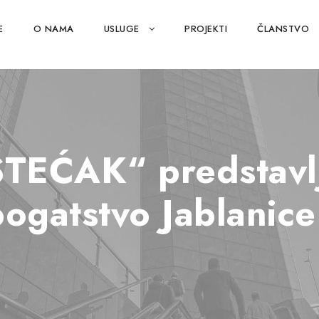
E
O NAMA
USLUGE
PROJEKTI
ČLANSTVO
TEĆAK“ predstavlj
bogatstvo Jablanice