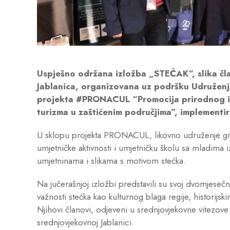
Uspješno održana izložba „STEĆAK“, slika č
Jablanica, organizovana uz podršku Udruženj
projekta #PRONACUL “Promocija prirodnog i k
turizma u zaštićenim područjima”, implement
U sklopu projekta PRONACUL, likovno udruženje gra
umjetničke aktivnosti i umjetničku školu sa mladima iz
umjetninama i slikama s motivom stećka.
Na jučerašnjoj izložbi predstavili su svoj dvomjesečn
važnosti stećka kao kulturnog blaga regije, historijsk
Njihovi članovi, odjeveni u srednjovjekovne vitezove 
srednjovjekovnoj Jablanici.