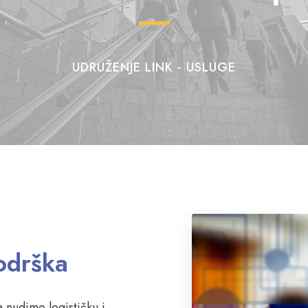
UDRUŽENJE LINK - USLUGE
podrška
 nudimo logističku i