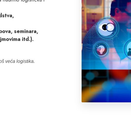
dstva,
upova, seminara,
jmovima itd.).
oš veća logistika.