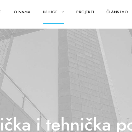
E
O NAMA
USLUGE
PROJEKTI
ČLANSTVO
ička i tehnička 