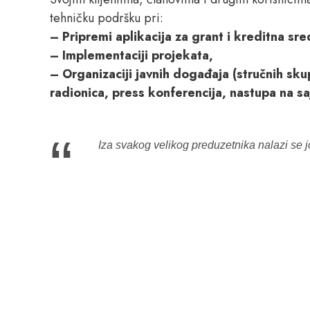
tehničku podršku pri:
– Pripremi aplikacija za grant i kreditna sre
– Implementaciji projekata,
– Organizaciji javnih događaja (stručnih sk
radionica, press konferencija, nastupa na sa
“
Iza svakog velikog preduzetnika nalazi se j