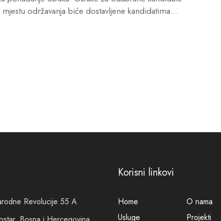
mjestu održavanja biće dostavljene kandidatima...
Korisni linkovi
arodne Revolucije 55 A
Home
O nama
Usluge
Projekti
tar, Bosna i Hercegovina