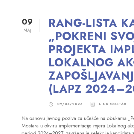
RANG-LISTA K
09
MAJ
„POKRENI SVO
PROJEKTA IMP
LOKALNOG AK
ZAPOŠLJAVAN
(LAPZ 2024–2
09/05/2026
LINK MOSTAR
Na osnovu Javnog poziva za učešće na obukama „Pok
Mostara u okviru implementacije mjera Lokalnog ak
period 2024–2027, završena je selekcija kandidat