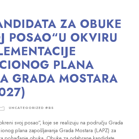
ANDIDATA ZA OBUKE
J POSAO“U OKVIRU
LEMENTACIJE
CIONOG PLANA
JA GRADA MOSTARA
027)
UNCATEGORIZED @BS
reni svoj posao“, koje se realizuju na području Grada
cionog plana zapošljavanja Grada Mostara (LAPZ) za
a za pohađanje obuka. Obuke za odabrane kandidate